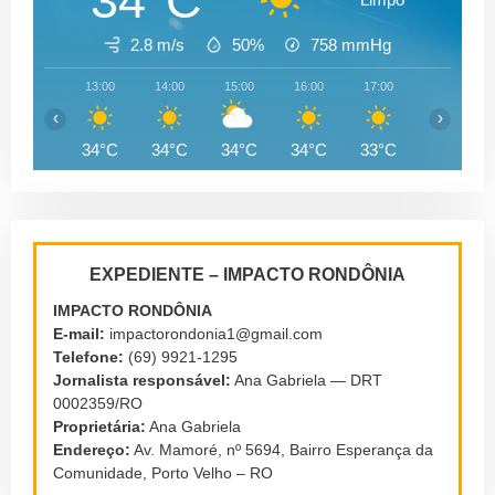
34°C
2.8 m/s
50%
758
mmHg
13:00
14:00
15:00
16:00
17:00
18:00
‹
›
34°C
34°C
34°C
34°C
33°C
30°C
EXPEDIENTE – IMPACTO RONDÔNIA
IMPACTO RONDÔNIA
E-mail:
impactorondonia1@gmail.com
Telefone:
(69) 9921-1295
Jornalista responsável:
Ana Gabriela — DRT
0002359/RO
Proprietária:
Ana Gabriela
Endereço:
Av. Mamoré, nº 5694, Bairro Esperança da
Comunidade, Porto Velho – RO