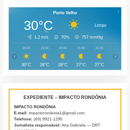
Porto Velho
30°C
Limpo
1.2 m/s
70%
757
mmHg
18:00
19:00
20:00
21:00
22:00
23:00
‹
›
30°C
28°C
28°C
27°C
27°C
26°C
EXPEDIENTE – IMPACTO RONDÔNIA
IMPACTO RONDÔNIA
E-mail:
impactorondonia1@gmail.com
Telefone:
(69) 9921-1295
Jornalista responsável:
Ana Gabriela — DRT