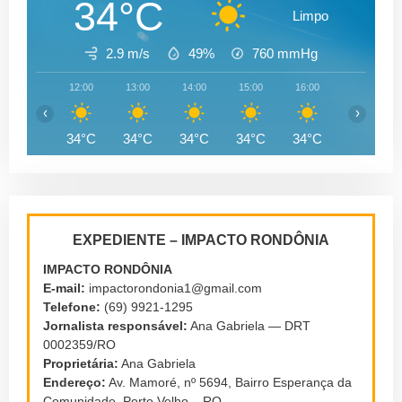
34°C
Limpo
2.9 m/s
49%
760
mmHg
12:00
13:00
14:00
15:00
16:00
17:00
‹
›
34°C
34°C
34°C
34°C
34°C
33°C
EXPEDIENTE – IMPACTO RONDÔNIA
IMPACTO RONDÔNIA
E-mail:
impactorondonia1@gmail.com
Telefone:
(69) 9921-1295
Jornalista responsável:
Ana Gabriela — DRT
0002359/RO
Proprietária:
Ana Gabriela
Endereço:
Av. Mamoré, nº 5694, Bairro Esperança da
Comunidade, Porto Velho – RO