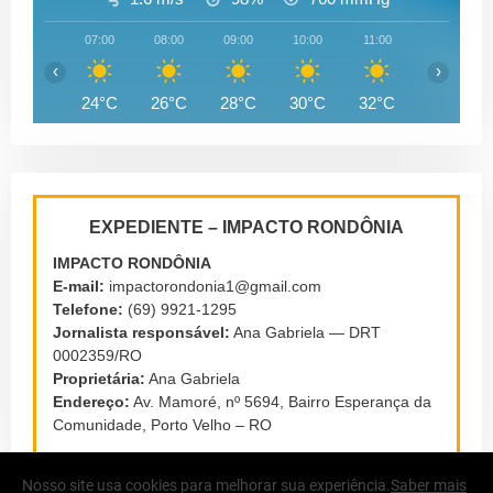
07:00
08:00
09:00
10:00
11:00
12:00
‹
›
24°C
26°C
28°C
30°C
32°C
33°C
EXPEDIENTE – IMPACTO RONDÔNIA
IMPACTO RONDÔNIA
E-mail:
impactorondonia1@gmail.com
Telefone:
(69) 9921-1295
Jornalista responsável:
Ana Gabriela — DRT
0002359/RO
Proprietária:
Ana Gabriela
Endereço:
Av. Mamoré, nº 5694, Bairro Esperança da
Comunidade, Porto Velho – RO
Nosso site usa cookies para melhorar sua experiência.
Saber mais