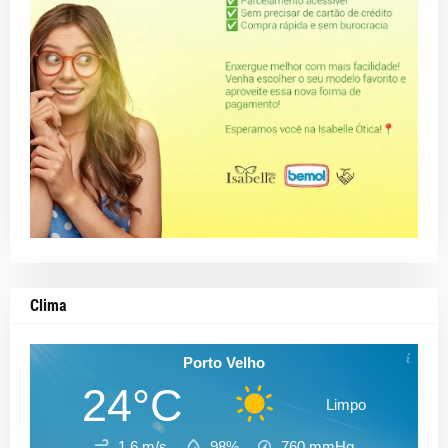
Clima
Porto Velho
24°C
Limpo
1.6 m/s
98%
760
mmHg