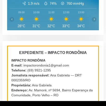
1.9 m/s
74%
760
mmHg
09:00
10:00
11:00
12:00
13:00
14:00
‹
›
28°C
31°C
32°C
33°C
34°C
34°C
EXPEDIENTE – IMPACTO RONDÔNIA
IMPACTO RONDÔNIA
E-mail:
impactorondonia1@gmail.com
Telefone:
(69) 9921-1295
Jornalista responsável:
Ana Gabriela — DRT
0002359/RO
Proprietária:
Ana Gabriela
Endereço:
Av. Mamoré, nº 5694, Bairro Esperança da
Comunidade, Porto Velho – RO