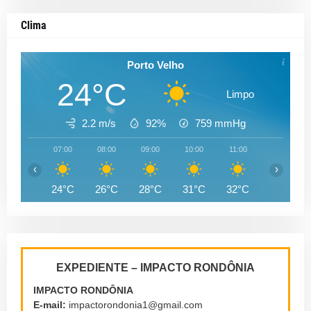
Clima
Porto Velho
24°C
Limpo
2.2 m/s
92%
759
mmHg
07:00
08:00
09:00
10:00
11:00
12:00
‹
›
24°C
26°C
28°C
31°C
32°C
33°C
EXPEDIENTE – IMPACTO RONDÔNIA
IMPACTO RONDÔNIA
E-mail:
impactorondonia1@gmail.com