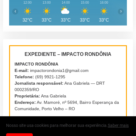
12:00
13:00
14:00
15:00
16:00
17:00
‹
›
32°C
33°C
33°C
33°C
33°C
32°C
EXPEDIENTE – IMPACTO RONDÔNIA
IMPACTO RONDÔNIA
E-mail:
impactorondonia1@gmail.com
Telefone:
(69) 9921-1295
Jornalista responsável:
Ana Gabriela — DRT
0002359/RO
Proprietária:
Ana Gabriela
Endereço:
Av. Mamoré, nº 5694, Bairro Esperança da
Comunidade, Porto Velho – RO
Nosso site usa cookies para melhorar sua experiência.
Saber mais