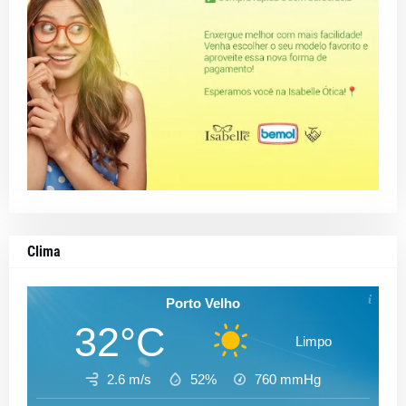
Clima
Porto Velho
32°C
Limpo
2.6 m/s
52%
760
mmHg