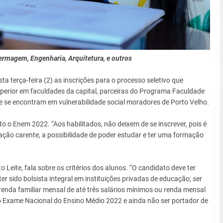
fermagem, Engenharia, Arquitetura, e outros
sta terça-feira (2) as inscrições para o processo seletivo que
uperior em faculdades da capital, parceiras do Programa Faculdade
ue se encontram em vulnerabilidade social moradores de Porto Velho.
ito o Enem 2022. “Aos habilitados, não deixem de se inscrever, pois é
ção carente, a possibilidade de poder estudar e ter uma formação
Leite, fala sobre os critérios dos alunos. “O candidato deve ter
r sido bolsista integral em instituições privadas de educação; ser
renda familiar mensal de até três salários mínimos ou renda mensal
o o Exame Nacional do Ensino Médio 2022 e ainda não ser portador de