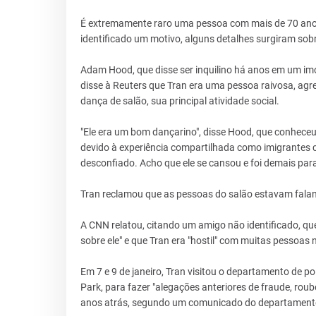
É extremamente raro uma pessoa com mais de 70 anos
identificado um motivo, alguns detalhes surgiram sob
Adam Hood, que disse ser inquilino há anos em um imó
disse à Reuters que Tran era uma pessoa raivosa, agr
dança de salão, sua principal atividade social.
"Ele era um bom dançarino", disse Hood, que conheceu
devido à experiência compartilhada como imigrantes 
desconfiado. Acho que ele se cansou e foi demais para 
Tran reclamou que as pessoas do salão estavam faland
A CNN relatou, citando um amigo não identificado, qu
sobre ele" e que Tran era "hostil" com muitas pessoas 
Em 7 e 9 de janeiro, Tran visitou o departamento de 
Park, para fazer "alegações anteriores de fraude, ro
anos atrás, segundo um comunicado do departament