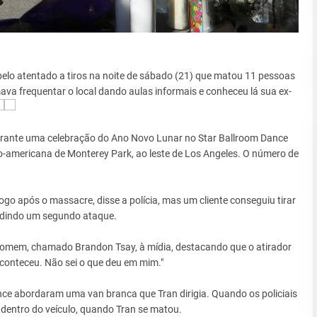
pelo atentado a tiros na noite de sábado (21) que matou 11 pessoas
a frequentar o local dando aulas informais e conheceu lá sua ex-
urante uma celebração do Ano Novo Lunar no Star Ballroom Dance
o-americana de Monterey Park, ao leste de Los Angeles. O número de
ogo após o massacre, disse a polícia, mas um cliente conseguiu tirar
edindo um segundo ataque.
o homem, chamado Brandon Tsay, à mídia, destacando que o atirador
aconteceu. Não sei o que deu em mim."
ance abordaram uma van branca que Tran dirigia. Quando os policiais
 dentro do veículo, quando Tran se matou.