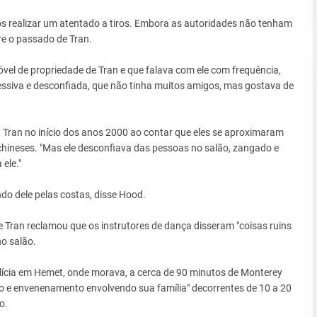
 realizar um atentado a tiros. Embora as autoridades não tenham
re o passado de Tran.
vel de propriedade de Tran e que falava com ele com frequência,
essiva e desconfiada, que não tinha muitos amigos, mas gostava de
 Tran no início dos anos 2000 ao contar que eles se aproximaram
chineses. "Mas ele desconfiava das pessoas no salão, zangado e
ele."
o dele pelas costas, disse Hood.
e Tran reclamou que os instrutores de dança disseram "coisas ruins
no salão.
polícia em Hemet, onde morava, a cerca de 90 minutos de Monterey
ubo e envenenamento envolvendo sua família" decorrentes de 10 a 20
o.