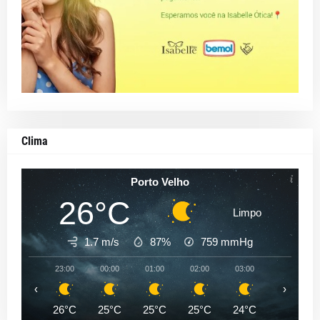
Clima
Porto Velho
26°C
Limpo
1.7 m/s
87%
759
mmHg
23:00
00:00
01:00
02:00
03:00
04:00
‹
›
26°C
25°C
25°C
25°C
24°C
24°C