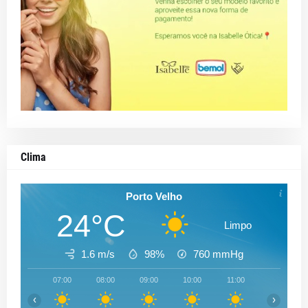
Clima
Porto Velho
24°C
Limpo
1.6 m/s
98%
760
mmHg
07:00
08:00
09:00
10:00
11:00
12:00
‹
›