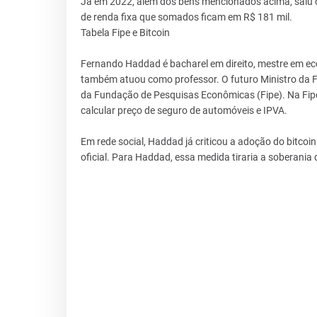
Já em 2022, além dos bens mencionados acima, saiu o
de renda fixa que somados ficam em R$ 181 mil.
Tabela Fipe e Bitcoin
Fernando Haddad é bacharel em direito, mestre em eco
também atuou como professor. O futuro Ministro da F
da Fundação de Pesquisas Econômicas (Fipe). Na Fipe, 
calcular preço de seguro de automóveis e IPVA.
Em rede social, Haddad já criticou a adoção do bitc
oficial. Para Haddad, essa medida tiraria a soberania