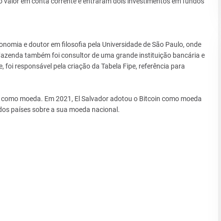
 valor em conta corrente e entraram dois investimentos em fundos
nomia e doutor em filosofia pela Universidade de São Paulo, onde
azenda também foi consultor de uma grande instituição bancária e
foi responsável pela criação da Tabela Fipe, referência para
oin como moeda. Em 2021, El Salvador adotou o Bitcoin como moeda
 dos países sobre a sua moeda nacional.