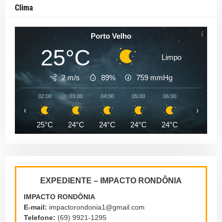
Clima
Porto Velho
25°C
Limpo
2 m/s
89%
759
mmHg
02:00
03:00
04:00
05:00
06:00
07:00
‹
›
25°C
24°C
24°C
24°C
24°C
24°C
EXPEDIENTE – IMPACTO RONDÔNIA
IMPACTO RONDÔNIA
E-mail:
impactorondonia1@gmail.com
Telefone:
(69) 9921-1295